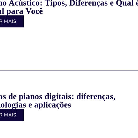
no Acústico: Tipos, Diferenças e Qual 
al para Você
R MAIS
s de pianos digitais: diferenças,
nologias e aplicações
R MAIS