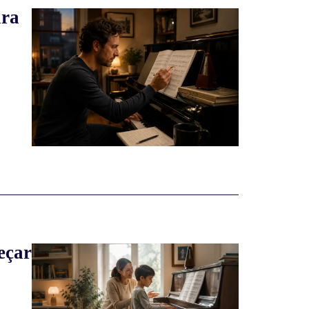
ara
eçar