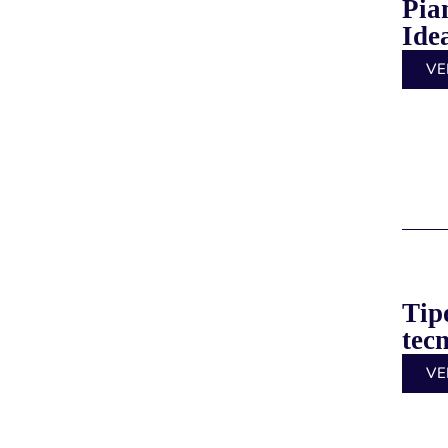
Pia
Ide
VE
Tipo
tec
VE