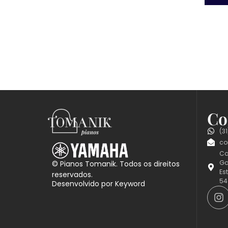
Co
(3
co
Ca
Ga
© Pianos Tomanik. Todos os direitos
Es
reservados.
54
Desenvolvido por Keyword