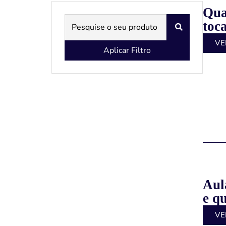
Qua
toc
VE
Aplicar Filtro
Aul
e q
VE