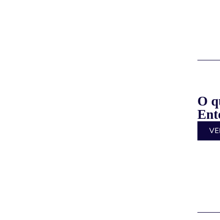
O q
Ent
VE