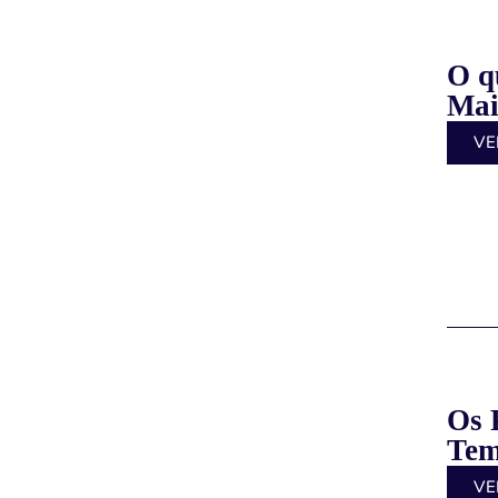
O q
Mai
VE
Os 
Tem
VE