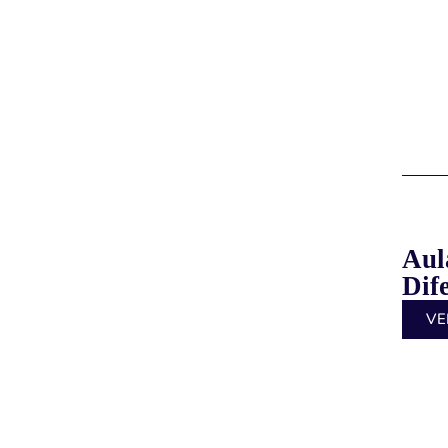
Aul
Dif
VE