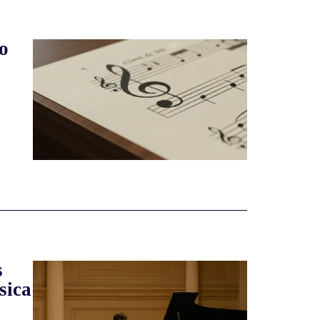
o
s
sica