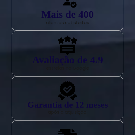
Mais de 
400
clientes satisfeitos
Avaliação de 
4.9
estrelas no Google
Garantia de 
12
 meses
após a aquisição.