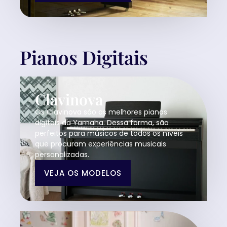
Pianos Digitais
Clavinova
Os Clavinova são os melhores pianos
digitais da Yamaha. Dessa forma, são
perfeitos para músicos de todos os níveis
que procuram experiências musicais
personalizadas.
VEJA OS MODELOS