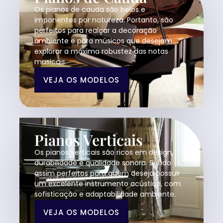
Os pianos de cauda são belos e
imponentes por natureza. Portanto, são
perfeitos para realçar a decoração
ambiente e para músicos que desejam
explorar a máxima robustez das notas
musicais.
VEJA OS MODELOS
Pianos Verticais
Os pianos verticais são ricos em design,
durabilidade e qualidade sonora. Sendo
assim perfeitos para quem deseja possuir
um excelente instrumento acústico, com
sofisticação e adaptabilidade ambiente.
VEJA OS MODELOS