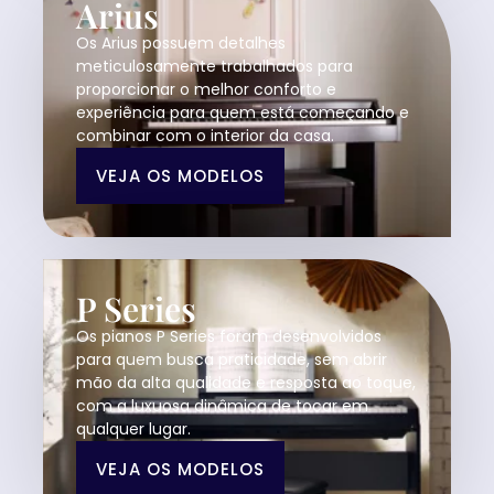
Arius
Os Arius possuem detalhes
meticulosamente trabalhados para
proporcionar o melhor conforto e
experiência para quem está começando e
combinar com o interior da casa.
VEJA OS MODELOS
P Series
Os pianos P Series foram desenvolvidos
para quem busca praticidade, sem abrir
mão da alta qualidade e resposta ao toque,
com a luxuosa dinâmica de tocar em
qualquer lugar.
VEJA OS MODELOS