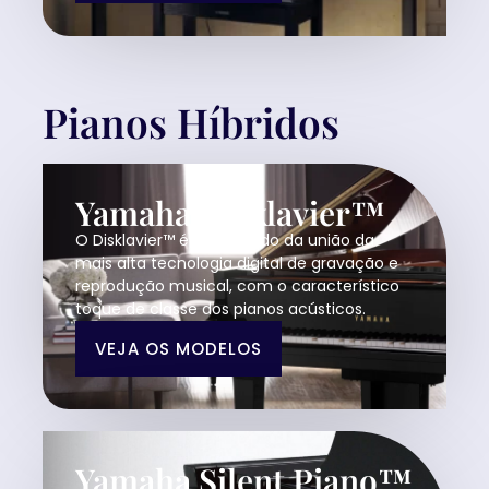
Pianos Híbridos
Yamaha Disklavier™
O Disklavier™ é o resultado da união da
mais alta tecnologia digital de gravação e
reprodução musical, com o característico
toque de classe dos pianos acústicos.
VEJA OS MODELOS
Yamaha Silent Piano™