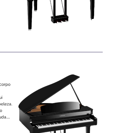
corpo
ui
beleza.
no
da....