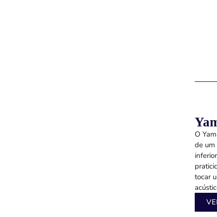
Yam
O Yama
de um 
inferi
pratic
tocar 
acústico
VE