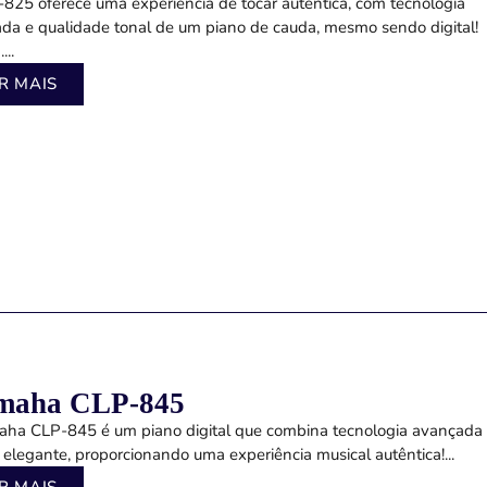
825 oferece uma experiência de tocar autêntica, com tecnologia
da e qualidade tonal de um piano de cauda, mesmo sendo digital!
...
R MAIS
maha CLP-845
ha CLP-845 é um piano digital que combina tecnologia avançada
 elegante, proporcionando uma experiência musical autêntica!...