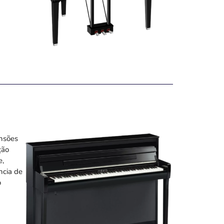
ensões
ção
e,
ncia de
o