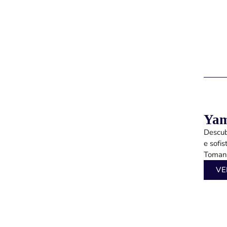
Ya
Descub
e sofi
Tomanik
VE