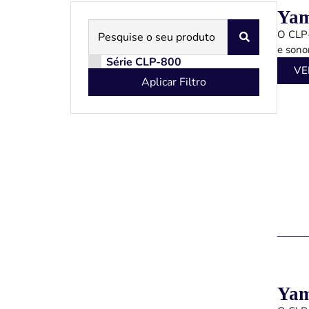
Yam
O CLP-
e sono
Série CLP-800
VE
Aplicar Filtro
Yam