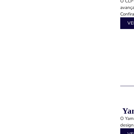
O CLP-
avança
Confira.
VE
Ya
O Yama
design