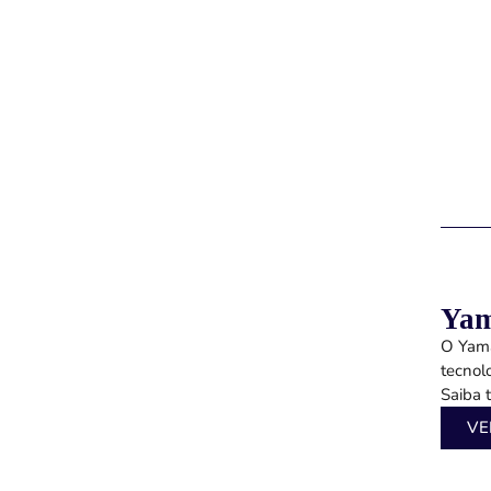
Yam
O Yama
tecnol
Saiba t
VE