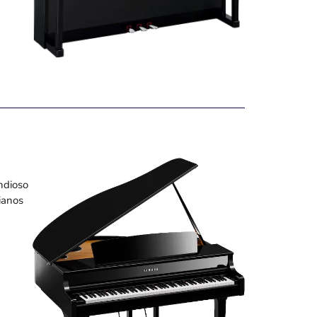
ndioso
ianos