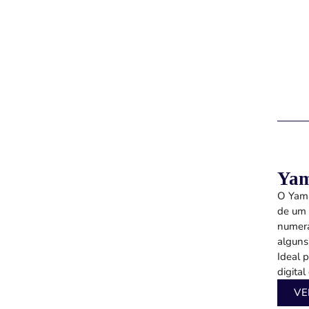
Ya
O Yama
de um 
numera
alguns
Ideal 
digita
VE