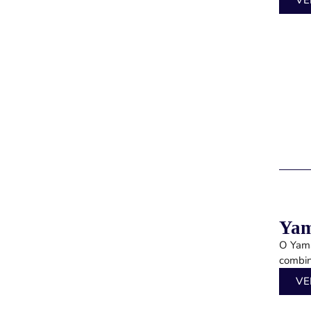
VE
Yam
O Yama
combin
VE