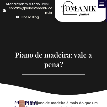
Atendimento a todo Brasil
contato@pianostomanik.co
m.br
Nosso Blog
Piano de madeira: vale a
pena?
COMPARTILHE:
Piano
A
O piano de madeira é mais do que um