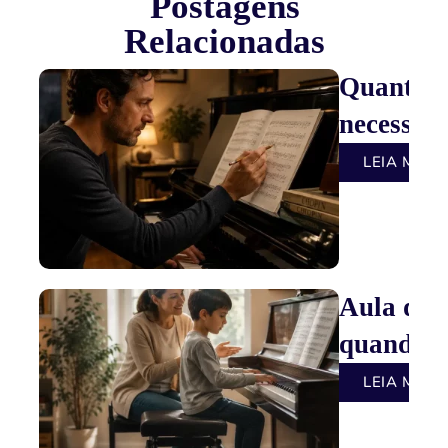
Postagens
Relacionadas
Quantas 
necessári
LEIA MAIS
Aula de 
quando c
LEIA MAIS