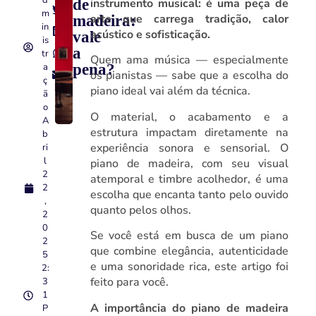
D
de
instrumento musical: é uma peça de
M
arte que carrega tradição, calor
madeira:
In
acústico e sofisticação.
vale
Is
a
Tr
Quem ama música — especialmente
A
pena?
os pianistas — sabe que a escolha do
Ç
piano ideal vai além da técnica.
Ã
O
O material, o acabamento e a
A
estrutura impactam diretamente na
B
experiência sonora e sensorial. O
Ri
L
piano de madeira, com seu visual
2
atemporal e timbre acolhedor, é uma
2
escolha que encanta tanto pelo ouvido
,
quanto pelos olhos.
2
0
Se você está em busca de um piano
2
que combine elegância, autenticidade
5
e uma sonoridade rica, este artigo foi
2:
feito para você.
3
1
A importância do piano de madeira
P