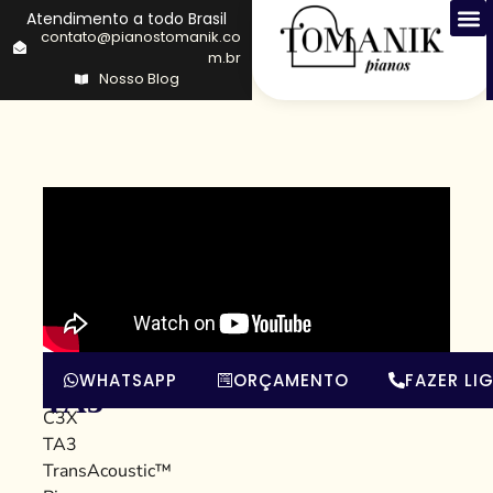
Atendimento a todo Brasil
contato@pianostomanik.co
m.br
Nosso Blog
C3X
O
WHATSAPP
ORÇAMENTO
FAZER LI
Yamaha
TA3
C3X
TA3
TransAcoustic™