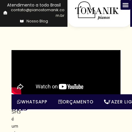
Atendimento a todo Brasil
contato@pianostomanik.co
m.br
Nosso Blog
GC1
O
WHATSAPP
ORÇAMENTO
FAZER LI
GC1
SH3
SH3
é
um