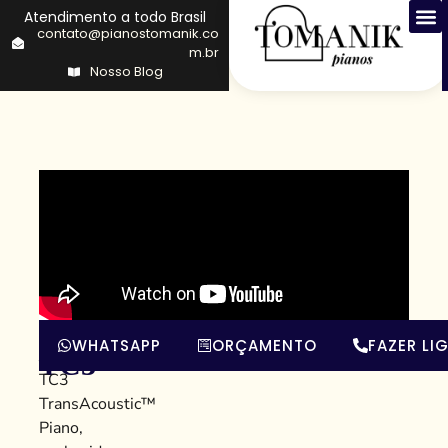
Atendimento a todo Brasil
contato@pianostomanik.co
m.br
Nosso Blog
JU109
O
WHATSAPP
ORÇAMENTO
FAZER LI
JU109
TC3
TC3
TransAcoustic™
Piano,