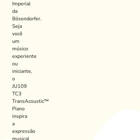
Imperial
da
Bösendorfer.
Seja
você
um
músico
experiente
ou
iniciante,
o
JU109
TC3
TransAcoustic™
Piano
inspira
a
expressão
musical