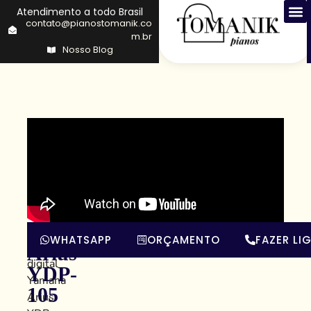
Atendimento a todo Brasil
contato@pianostomanik.co
m.br
Nosso Blog
Yamaha
O
WHATSAPP
ORÇAMENTO
FAZER LI
piano
Arius
digital
YDP-
Yamaha
105
Arius