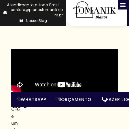
Atendimento a todo Brasil
contato@pianostomanik.co
m.br
Nosso Blog
Yamaha
O
WHATSAPP
ORÇAMENTO
FAZER LI
Yamaha
CF6
CF6
é
um