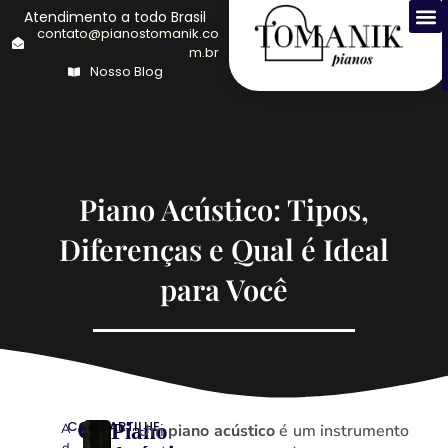
Atendimento a todo Brasil
contato@pianostomanik.co
m.br
Nosso Blog
Piano Acústico: Tipos,
Diferenças e Qual é Ideal
para Você
COMPARTILHE:
Piano
A
Um
piano acústico
é um instrumento