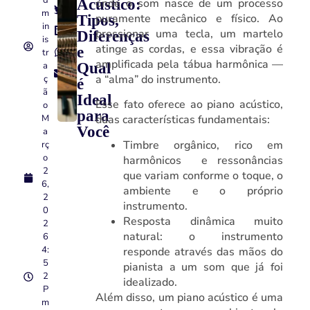
D
Acústico:
onde o som nasce de um processo
M
puramente mecânico e físico. Ao
Tipos,
In
pressionar uma tecla, um martelo
Diferenças
Is
atinge as cordas, e essa vibração é
e
Tr
amplificada pela tábua harmônica —
A
Qual
a “alma” do instrumento.
Ç
é
Ã
Ideal
Esse fato oferece ao piano acústico,
O
para
M
duas características fundamentais:
Você
A
Timbre orgânico, rico em
Rç
O
harmônicos e ressonâncias
2
que variam conforme o toque, o
6,
ambiente e o próprio
2
instrumento.
0
Resposta dinâmica muito
2
natural: o instrumento
6
4:
responde através das mãos do
5
pianista a um som que já foi
2
idealizado.
P
Além disso, um piano acústico é uma
M