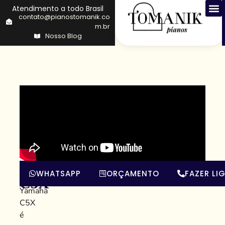
Atendimento a todo Brasil
contato@pianostomanik.co
m.br
Nosso Blog
Yamaha
O
WHATSAPP
ORÇAMENTO
FAZER LI
piano
C5X
Yamaha
C5X
é