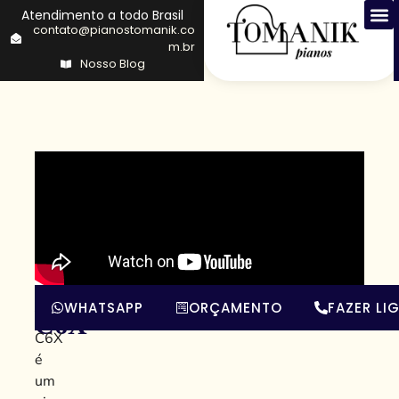
Atendimento a todo Brasil
contato@pianostomanik.co
m.br
Nosso Blog
Yamaha
O
WHATSAPP
ORÇAMENTO
FAZER LI
Yamaha
C6X
C6X
é
um